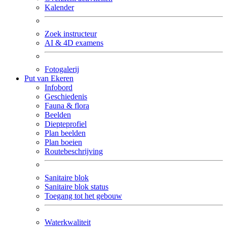
Kalender
Zoek instructeur
AI & 4D examens
Fotogalerij
Put van Ekeren
Infobord
Geschiedenis
Fauna & flora
Beelden
Diepteprofiel
Plan beelden
Plan boeien
Routebeschrijving
Sanitaire blok
Sanitaire blok status
Toegang tot het gebouw
Waterkwaliteit