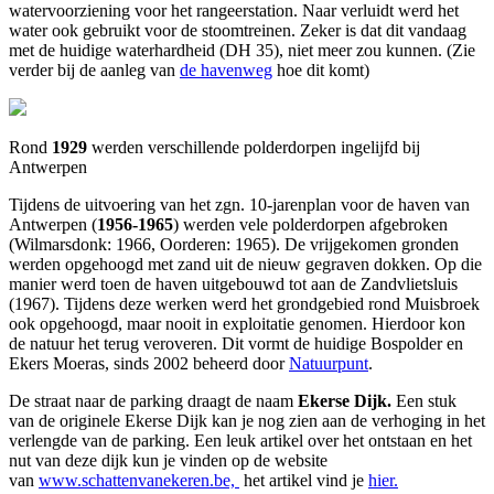
watervoorziening voor het rangeerstation. Naar verluidt werd het
water ook gebruikt voor de stoomtreinen. Zeker is dat dit vandaag
met de huidige waterhardheid (DH 35), niet meer zou kunnen. (Zie
verder bij de aanleg van
de havenweg
hoe dit komt)
Rond
1929
werden verschillende polderdorpen ingelijfd bij
Antwerpen
Tijdens de uitvoering van het zgn. 10-jarenplan voor de haven van
Antwerpen (
1956-1965
) werden vele polderdorpen afgebroken
(Wilmarsdonk: 1966, Oorderen: 1965). De vrijgekomen gronden
werden opgehoogd met zand uit de nieuw gegraven dokken. Op die
manier werd toen de haven uitgebouwd tot aan de Zandvlietsluis
(1967). Tijdens deze werken werd het grondgebied rond Muisbroek
ook opgehoogd, maar nooit in exploitatie genomen. Hierdoor kon
de natuur het terug veroveren. Dit vormt de huidige Bospolder en
Ekers Moeras, sinds 2002 beheerd door
Natuurpunt
.
De straat naar de parking draagt de naam
Ekerse Dijk.
Een stuk
van de originele Ekerse Dijk kan je nog zien aan de verhoging in het
verlengde van de parking. Een leuk artikel over het ontstaan en het
nut van deze dijk kun je vinden op de website
van
www.schattenvanekeren.be,
het artikel vind je
hier.