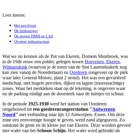
Lees ineens:
Het paviljoen
De duiksteiger
De steiger DMH en LAZ
Overige infrastructuur
Wat we nu kennen als de Put van Ekeren, Domein Muisbroek, was
in de 19de eeuw een polder, gelegen tussen
Hoevenen,
Ekeren
,
Wilmarsdonk
(waarvan je de toren van de Sint Laurentiuskerk nog
kan zien vanop de Noorderlaan) en
Oorderen
(ongeveer op de plek
waar later General Motors, plant 2 stond). Het was een gevariëerd
landschap, met hogere percelen, dijken en lagere (moerasachtige)
zones. Waar het merkteken staat op de tekening, is ongeveer waar
nu de parking eindigt aan de doorsteek naar de tuintjes en schuur.
In de periode
1925-1930
werd het station van Oorderen
omgebouwd tot
een goederenrangeerstation "
Antwerpen
Noord
"
met verbinding naar lijn 12 Antwerpen- Essen. Om deze
zone een eenvormige hoogte te geven, werd zand afgegraven. Zo
ontstond de grote en de kleine put van Ekeren. Deze worden gevoed
met water van het
Schoon Schijn
. Het water werd gebruikt als