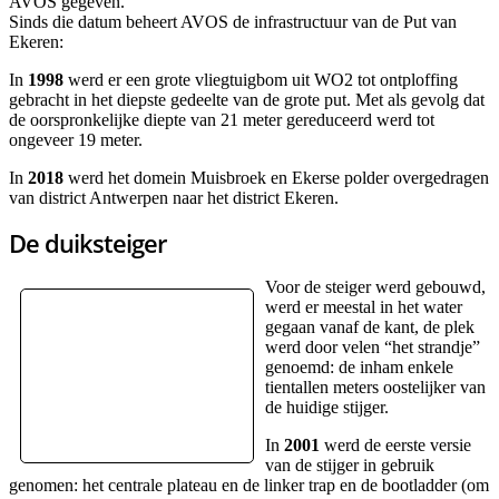
AVOS gegeven.
Sinds die datum beheert AVOS de infrastructuur van de Put van
Ekeren:
In
1998
werd er een grote vliegtuigbom uit WO2 tot ontploffing
gebracht in het diepste gedeelte van de grote put. Met als gevolg dat
de oorspronkelijke diepte van 21 meter gereduceerd werd tot
ongeveer 19 meter.
In
2018
werd het domein Muisbroek en Ekerse polder overgedragen
van district Antwerpen naar het district Ekeren.
De duiksteiger
Voor de steiger werd gebouwd,
werd er meestal in het water
gegaan vanaf de kant, de plek
werd door velen “het strandje”
genoemd: de inham enkele
tientallen meters oostelijker van
de huidige stijger.
In
2001
werd de eerste versie
van de stijger in gebruik
genomen: het centrale plateau en de linker trap en de bootladder (om