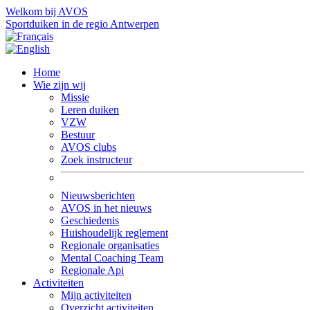
Welkom bij AVOS
Sportduiken in de regio Antwerpen
Home
Wie zijn wij
Missie
Leren duiken
VZW
Bestuur
AVOS clubs
Zoek instructeur
Nieuwsberichten
AVOS in het nieuws
Geschiedenis
Huishoudelijk reglement
Regionale organisaties
Mental Coaching Team
Regionale Api
Activiteiten
Mijn activiteiten
Overzicht activiteiten