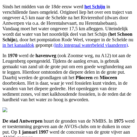
Sinds het midden van de 18de eeuw werd
het Schijn
in
verschillende fases omgeleid. Origineel liep het over een traject van
ongeveer 4,5 km naar de Schelde na het Rivierenhof (dwars door
Antwerpen via o.a. de Herentalsevaart, nu Herentalsebaan).
Vandaag moet het water ongeveer 17,5 km afleggen. Uiteindelijk
wordt dat water van het noordelijk deel van het Schijn (
het Schoon
Schijn
), door het pompstation Rode Weel, vroeger in de Schelde nu
in het kanaaldok
gepompt
(info integraal waterbeleid vlaanderen)
.
In
1970
werd de
havenweg
(ook Zoomse weg, nu A12) tot aan de
Leugenberg opengesteld. Tijdens de aanleg ervan, is gebruik
gemaakt van zand uit de grote put om een goede wegfundering aan
te leggen. Hierdoor ontstonden de diepere delen in de grote put.
Daarbij werden de grondlagen uit het
Plioceen
en
Mioceen
doorbroken. Het is daar, waar je veel fossielen kunt vinden, in de
wanden van het diepere gedeelte. Het openleggen van deze
sediment zones, vol met kalkhoudende fossielen, is de reden dat de
hardheid van het water zo hoog is geworden.
De stad Antwerpen
huurt de gronden van de NMBS. In
1975
werd
er toestemming gegeven aan de AVOS-clubs om te duiken in onze
put. Op
1 januari 1997
werd de concessie van de grote vijver aan