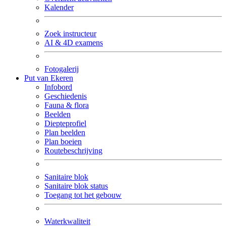
Kalender
Zoek instructeur
AI & 4D examens
Fotogalerij
Put van Ekeren
Infobord
Geschiedenis
Fauna & flora
Beelden
Diepteprofiel
Plan beelden
Plan boeien
Routebeschrijving
Sanitaire blok
Sanitaire blok status
Toegang tot het gebouw
Waterkwaliteit