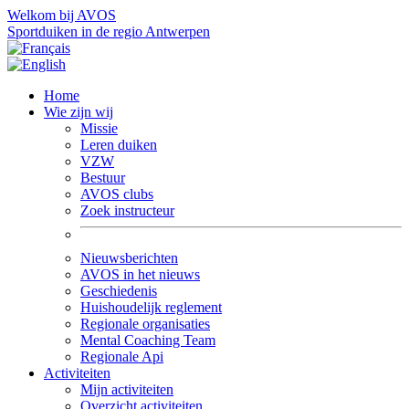
Welkom bij AVOS
Sportduiken in de regio Antwerpen
Home
Wie zijn wij
Missie
Leren duiken
VZW
Bestuur
AVOS clubs
Zoek instructeur
Nieuwsberichten
AVOS in het nieuws
Geschiedenis
Huishoudelijk reglement
Regionale organisaties
Mental Coaching Team
Regionale Api
Activiteiten
Mijn activiteiten
Overzicht activiteiten