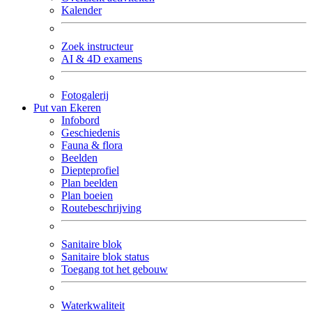
Kalender
Zoek instructeur
AI & 4D examens
Fotogalerij
Put van Ekeren
Infobord
Geschiedenis
Fauna & flora
Beelden
Diepteprofiel
Plan beelden
Plan boeien
Routebeschrijving
Sanitaire blok
Sanitaire blok status
Toegang tot het gebouw
Waterkwaliteit