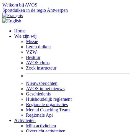
Welkom bij AVOS
Sportduiken in de regio Antwerpen
Home
Wie zijn wij
Missie
Leren duiken
VZW
Bestuur
AVOS clubs
Zoek instructeur
Nieuwsberichten
AVOS in het nieuws
Geschiedenis
Huishoudelijk reglement
Regionale organisaties
Mental Coaching Team
Regionale Api
Activiteiten
Mijn activiteiten
Overzicht activiteiten