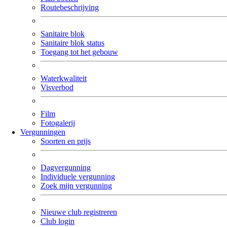
Routebeschrijving
Sanitaire blok
Sanitaire blok status
Toegang tot het gebouw
Waterkwaliteit
Visverbod
Film
Fotogalerij
Vergunningen
Soorten en prijs
Dagvergunning
Individuele vergunning
Zoek mijn vergunning
Nieuwe club registreren
Club login