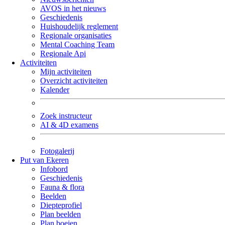
AVOS in het nieuws
Geschiedenis
Huishoudelijk reglement
Regionale organisaties
Mental Coaching Team
Regionale Api
Activiteiten
Mijn activiteiten
Overzicht activiteiten
Kalender
Zoek instructeur
AI & 4D examens
Fotogalerij
Put van Ekeren
Infobord
Geschiedenis
Fauna & flora
Beelden
Diepteprofiel
Plan beelden
Plan boeien