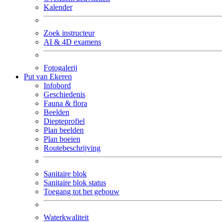
Kalender
Zoek instructeur
AI & 4D examens
Fotogalerij
Put van Ekeren
Infobord
Geschiedenis
Fauna & flora
Beelden
Diepteprofiel
Plan beelden
Plan boeien
Routebeschrijving
Sanitaire blok
Sanitaire blok status
Toegang tot het gebouw
Waterkwaliteit