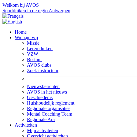
Welkom bij AVOS
Sportduiken in de regio Antwerpen
Home
Wie zijn wij
Missie
Leren duiken
VZW
Bestuur
AVOS clubs
Zoek instructeur
Nieuwsberichten
AVOS in het nieuws
Geschiedenis
Huishoudelijk reglement
Regionale organisaties
Mental Coaching Team
Regionale Api
Activiteiten
Mijn activiteiten
Overzicht activiteiten