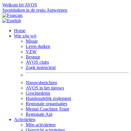
Welkom bij AVOS
Sportduiken in de regio Antwerpen
Home
Wie zijn wij
Missie
Leren duiken
VZW
Bestuur
AVOS clubs
Zoek instructeur
Nieuwsberichten
AVOS in het nieuws
Geschiedenis
Huishoudelijk reglement
Regionale organisaties
Mental Coaching Team
Regionale Api
Activiteiten
Mijn activiteiten
Overzicht activiteiten