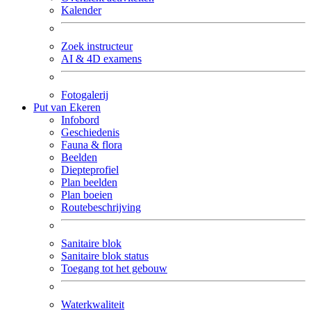
Kalender
Zoek instructeur
AI & 4D examens
Fotogalerij
Put van Ekeren
Infobord
Geschiedenis
Fauna & flora
Beelden
Diepteprofiel
Plan beelden
Plan boeien
Routebeschrijving
Sanitaire blok
Sanitaire blok status
Toegang tot het gebouw
Waterkwaliteit