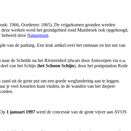
donk: 1966, Oorderen: 1965). De vrijgekomen gronden werden
ens deze werken werd het grondgebied rond Muisbroek ook opgehoogd,
02 beheerd door
Natuurpunt
.
de van de parking. Een leuk artikel over het ontstaan en het nut van
km naar de Schelde na het Rivierenhof (dwars door Antwerpen via o.a.
deel van het Schijn (
het Schoon Schijn
), door het pompstation Rode
 zand uit de grote put om een goede wegfundering aan te leggen.
ar je veel fossielen kunt vinden, in de wanden van het diepere
worden.
. Op
1 januari 1997
werd de concessie van de grote vijver aan AVOS