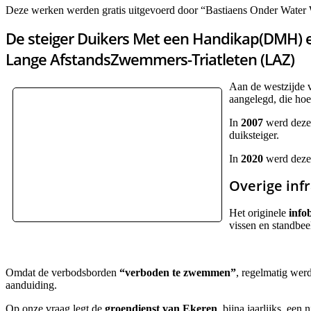
Deze werken werden gratis uitgevoerd door “Bastiaens Onder Water
De steiger Duikers Met een Handikap(DMH) 
Lange AfstandsZwemmers-Triatleten (LAZ)
Aan de westzijde v
aangelegd, die hoe
In
2007
werd deze 
duiksteiger.
In
2020
werd deze 
Overige inf
Het originele
info
vissen en standbee
Omdat de verbodsborden
“verboden te zwemmen”
, regelmatig wer
aanduiding.
Op onze vraag legt de
groendienst
van Ekeren
, bijna jaarlijks, een