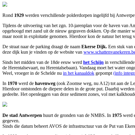
Rond
1929
werden verschillende polderdorpen ingelijfd bij Antwerp
Tijdens de uitvoering van het zgn. 10-jarenplan voor de haven van A
opgehoogd met zand uit de nieuw gegraven dokken. Op die manier we
maar nooit in exploitatie genomen. Hierdoor kon de natuur het terug
De straat naar de parking draagt de naam
Ekerse Dijk.
Een stuk van d
deze dijk kun je vinden op de website van
www.schattenvanekeren.b
Sinds het midden van de 18de eeuw werd
het Schijn
in verschillende
de Herentalsevaart, nu Herentalsebaan). Vandaag moet het water ongev
Weel, vroeger in de Schelde nu
in het kanaaldok
gepompt
(info integ
In
1970
werd de
havenweg
(ook Zoomse weg, nu A12) tot aan de Leug
Hierdoor ontstonden de diepere delen in de grote put. Daarbij werden
gedeelte. Het openleggen van deze sediment zones, vol met kalkhoude
De stad Antwerpen
huurt de gronden van de NMBS. In
1975
werd e
gegeven.
Sinds die datum beheert AVOS de infrastructuur van de Put van Eker