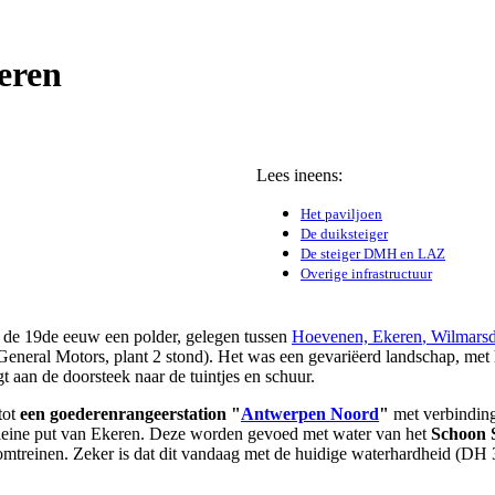
eren
Lees ineens:
Het paviljoen
De duiksteiger
De steiger DMH en LAZ
Overige infrastructuur
de 19de eeuw een polder, gelegen tussen
Hoevenen,
Ekeren
,
Wilmars
General Motors, plant 2 stond). Het was een gevariëerd landschap, met 
t aan de doorsteek naar de tuintjes en schuur.
tot
een goederenrangeerstation "
Antwerpen Noord
"
met verbinding
kleine put van Ekeren. Deze worden gevoed met water van het
Schoon 
oomtreinen. Zeker is dat dit vandaag met de huidige waterhardheid (DH 