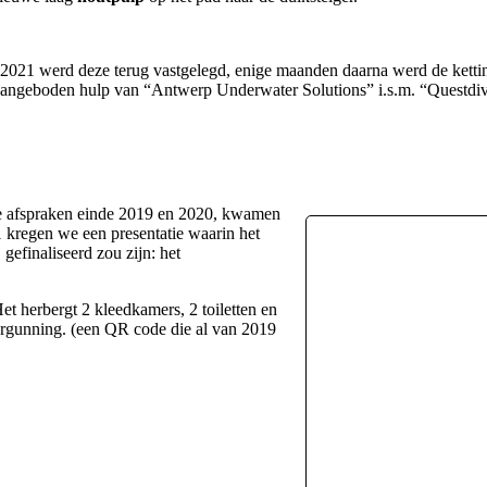
i 2021 werd deze terug vastgelegd, enige maanden daarna werd de kett
s aangeboden hulp van “Antwerp Underwater Solutions” i.s.m. “Questdi
ere afspraken einde 2019 en 2020, kwamen
 kregen we een presentatie waarin het
gefinaliseerd zou zijn: het
t herbergt 2 kleedkamers, 2 toiletten en
ergunning. (een QR code die al van 2019