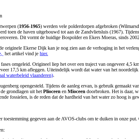
en
ntwerpen (
1956-1965
) werden vele polderdorpen afgebroken (Wilmars
rd toen de haven uitgebouwd tot aan de Zandvlietsluis (1967). Tijd
 veroveren. Dit vormt de huidige Bospolder en Ekers Moeras, sinds 20
e originele Ekerse Dijk kan je nog zien aan de verhoging in het verleng
e,
het artikel vind je
hier.
 fases omgeleid. Origineel liep het over een traject van ongeveer 4,5 
eer 17,5 km afleggen. Uiteindelijk wordt dat water van het noordelijk 
raal waterbeleid vlaanderen)
.
enberg opengesteld. Tijdens de aanleg ervan, is gebruik gemaakt van
 de grondlagen uit het
Plioceen
en
Mioceen
doorbroken. Het is daar, wa
nde fossielen, is de reden dat de hardheid van het water zo hoog is ge
r toestemming gegeven aan de AVOS-clubs om te duiken in onze put
en: