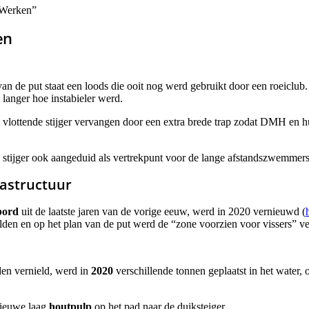
 Werken”
en
an de put staat een loods die ooit nog werd gebruikt door een roeiclub.
 langer hoe instabieler werd.
vlottende stijger vervangen door een extra brede trap zodat DMH en h
stijger ook aangeduid als vertrekpunt voor de lange afstandszwemmers 
rastructuur
bord
uit de laatste jaren van de vorige eeuw, werd in 2020 vernieuwd (
lden en op het plan van de put werd de “zone voorzien voor vissers” ve
den vernield, werd in
2020
verschillende tonnen geplaatst in het water, 
 nieuwe laag
houtpulp
op het pad naar de duiksteiger.