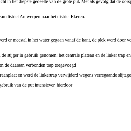
ht in het diepste gedeelte van de grote put. Met als gevolg dat de oor
 district Antwerpen naar het district Ekeren.
rd er meestal in het water gegaan vanaf de kant, de plek werd door ve
 de stijger in gebruik genomen: het centrale plateau en de linker trap e
u en de daaraan verbonden trap toegevoegd
raanplaat en werd de linkertrap verwijderd wegens verregaande slijtage
ebruik van de put intensiever, hierdoor