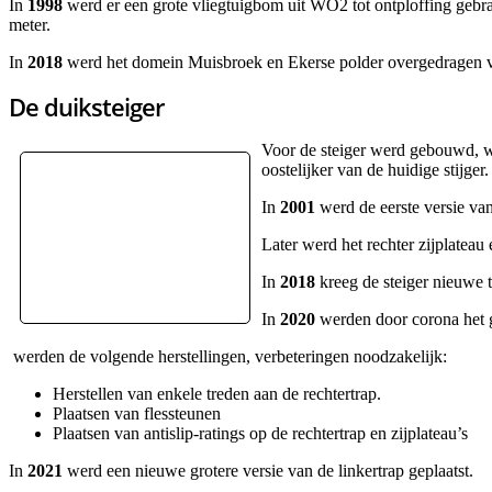
In
1998
werd er een grote vliegtuigbom uit WO2 tot ontploffing gebrac
meter.
In
2018
werd het domein Muisbroek en Ekerse polder overgedragen van
De duiksteiger
Voor de steiger werd gebouwd, we
oostelijker van de huidige stijger.
In
2001
werd de eerste versie van
Later werd het rechter zijplatea
In
2018
kreeg de steiger nieuwe t
In
2020
werden door corona het g
werden de volgende herstellingen, verbeteringen noodzakelijk:
Herstellen van enkele treden aan de rechtertrap.
Plaatsen van flessteunen
Plaatsen van antislip-ratings op de rechtertrap en zijplateau’s
In
2021
werd een nieuwe grotere versie van de linkertrap geplaatst.