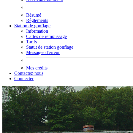
Résumé
Règlements
Station de gonflage
Information
Cartes de remplissage
Tarifs
Statut de station gonflage
Messages d'erreur
Mes crédits
Contactez-nous
Connecter