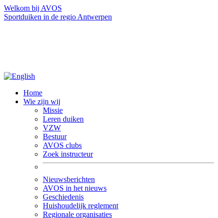
Welkom bij AVOS
Sportduiken in de regio Antwerpen
Home
Wie zijn wij
Missie
Leren duiken
VZW
Bestuur
AVOS clubs
Zoek instructeur
Nieuwsberichten
AVOS in het nieuws
Geschiedenis
Huishoudelijk reglement
Regionale organisaties