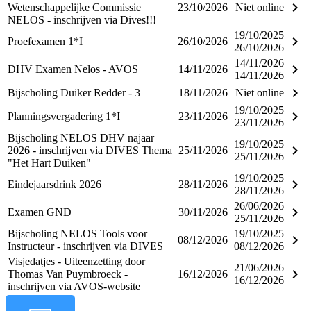
keyboard_arrow_right
Wetenschappelijke Commissie
23/10/2026
Niet online
NELOS - inschrijven via Dives!!!
19/10/2025
keyboard_arrow_right
Proefexamen 1*I
26/10/2026
26/10/2026
14/11/2026
keyboard_arrow_right
DHV Examen Nelos - AVOS
14/11/2026
14/11/2026
keyboard_arrow_right
Bijscholing Duiker Redder - 3
18/11/2026
Niet online
19/10/2025
keyboard_arrow_right
Planningsvergadering 1*I
23/11/2026
23/11/2026
Bijscholing NELOS DHV najaar
19/10/2025
keyboard_arrow_right
2026 - inschrijven via DIVES Thema
25/11/2026
25/11/2026
"Het Hart Duiken"
19/10/2025
keyboard_arrow_right
Eindejaarsdrink 2026
28/11/2026
28/11/2026
26/06/2026
keyboard_arrow_right
Examen GND
30/11/2026
25/11/2026
Bijscholing NELOS Tools voor
19/10/2025
keyboard_arrow_right
08/12/2026
Instructeur - inschrijven via DIVES
08/12/2026
Visjedatjes - Uiteenzetting door
21/06/2026
keyboard_arrow_right
Thomas Van Puymbroeck -
16/12/2026
16/12/2026
inschrijven via AVOS-website