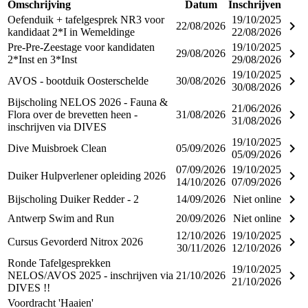
Omschrijving
Datum
Inschrijven
Oefenduik + tafelgesprek NR3 voor
19/10/2025
keyboard_arrow_right
22/08/2026
kandidaat 2*I in Wemeldinge
22/08/2026
Pre-Pre-Zeestage voor kandidaten
19/10/2025
keyboard_arrow_right
29/08/2026
2*Inst en 3*Inst
29/08/2026
19/10/2025
keyboard_arrow_right
AVOS - bootduik Oosterschelde
30/08/2026
30/08/2026
Bijscholing NELOS 2026 - Fauna &
21/06/2026
keyboard_arrow_right
Flora over de brevetten heen -
31/08/2026
31/08/2026
inschrijven via DIVES
19/10/2025
keyboard_arrow_right
Dive Muisbroek Clean
05/09/2026
05/09/2026
07/09/2026
19/10/2025
keyboard_arrow_right
Duiker Hulpverlener opleiding 2026
14/10/2026
07/09/2026
keyboard_arrow_right
Bijscholing Duiker Redder - 2
14/09/2026
Niet online
keyboard_arrow_right
Antwerp Swim and Run
20/09/2026
Niet online
12/10/2026
19/10/2025
keyboard_arrow_right
Cursus Gevorderd Nitrox 2026
30/11/2026
12/10/2026
Ronde Tafelgesprekken
19/10/2025
keyboard_arrow_right
NELOS/AVOS 2025 - inschrijven via
21/10/2026
21/10/2026
DIVES !!
Voordracht 'Haaien'