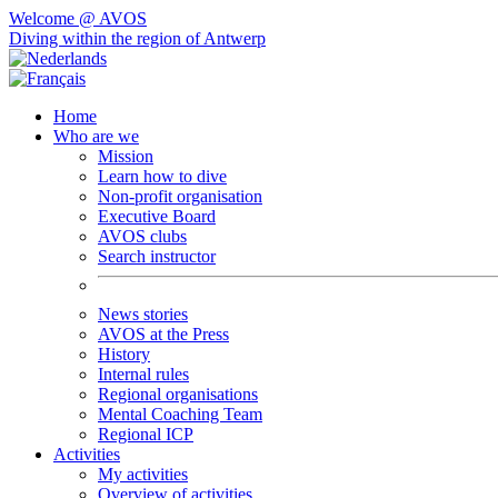
Welcome @ AVOS
Diving within the region of Antwerp
Home
Who are we
Mission
Learn how to dive
Non-profit organisation
Executive Board
AVOS clubs
Search instructor
News stories
AVOS at the Press
History
Internal rules
Regional organisations
Mental Coaching Team
Regional ICP
Activities
My activities
Overview of activities