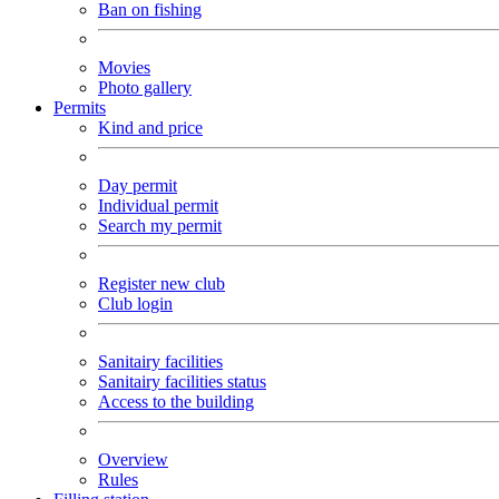
Ban on fishing
Movies
Photo gallery
Permits
Kind and price
Day permit
Individual permit
Search my permit
Register new club
Club login
Sanitairy facilities
Sanitairy facilities status
Access to the building
Overview
Rules