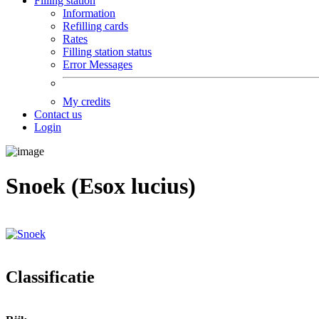
Filling station
Information
Refilling cards
Rates
Filling station status
Error Messages
My credits
Contact us
Login
Snoek (Esox lucius)
Classificatie