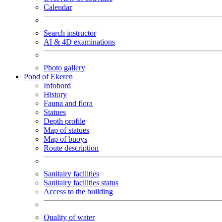
Calendar
Search instructor
AI & 4D examinations
Photo gallery
Pond of Ekeren
Infobord
History
Fauna and flora
Statues
Depth profile
Map of statues
Map of buoys
Route description
Sanitairy facilities
Sanitairy facilities status
Access to the building
Quality of water