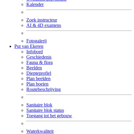
Kalender
Zoek instructeur
AI & 4D examens
Fotogalerij
Put van Ekeren
Infobord
Geschiedenis
Fauna & flora
Beelden
Diepteprofiel
Plan beelden
Plan boeien
Routebeschrijving
Sanitaire blok
Sanitaire blok status
Toegang tot het gebouw
Waterkwaliteit