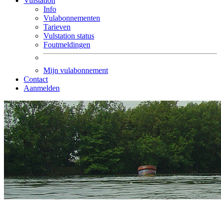
Vulstation
Info
Vulabonnementen
Tarieven
Vulstation status
Foutmeldingen
Mijn vulabonnement
Contact
Aanmelden