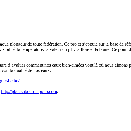
que plongeur de toute fédération. Ce projet s’appuie sur la base de réfé
visibilité, la température, la valeur du pH, la flore et la faune. Ce poin
sure d’évaluer comment nos eaux bien-aimées vont là où nous aimons p
voir la qualité de nos eaux.
.gue-be.be/
.
:
http://pbdashboard.apphb.com
.