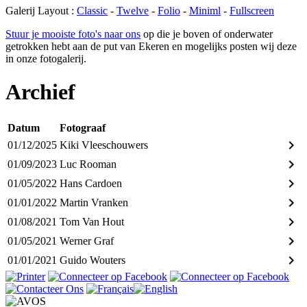
Galerij Layout :
Classic
-
Twelve
-
Folio
-
Miniml
-
Fullscreen
Stuur je mooiste foto's naar ons
op die je boven of onderwater
getrokken hebt aan de put van Ekeren en mogelijks posten wij deze
in onze fotogalerij.
Archief
Datum
Fotograaf
keyboard_arrow_right
01/12/2025
Kiki Vleeschouwers
keyboard_arrow_right
01/09/2023
Luc Rooman
keyboard_arrow_right
01/05/2022
Hans Cardoen
keyboard_arrow_right
01/01/2022
Martin Vranken
keyboard_arrow_right
01/08/2021
Tom Van Hout
keyboard_arrow_right
01/05/2021
Werner Graf
keyboard_arrow_right
01/01/2021
Guido Wouters