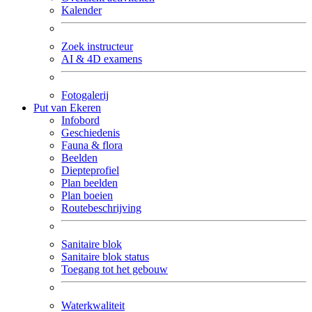
Kalender
Zoek instructeur
AI & 4D examens
Fotogalerij
Put van Ekeren
Infobord
Geschiedenis
Fauna & flora
Beelden
Diepteprofiel
Plan beelden
Plan boeien
Routebeschrijving
Sanitaire blok
Sanitaire blok status
Toegang tot het gebouw
Waterkwaliteit