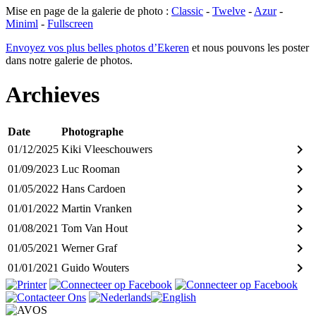
Mise en page de la galerie de photo :
Classic
-
Twelve
-
Azur
-
Miniml
-
Fullscreen
Envoyez vos plus belles photos d’Ekeren
et nous pouvons les poster
dans notre galerie de photos.
Archieves
Date
Photographe
keyboard_arrow_right
01/12/2025
Kiki Vleeschouwers
keyboard_arrow_right
01/09/2023
Luc Rooman
keyboard_arrow_right
01/05/2022
Hans Cardoen
keyboard_arrow_right
01/01/2022
Martin Vranken
keyboard_arrow_right
01/08/2021
Tom Van Hout
keyboard_arrow_right
01/05/2021
Werner Graf
keyboard_arrow_right
01/01/2021
Guido Wouters