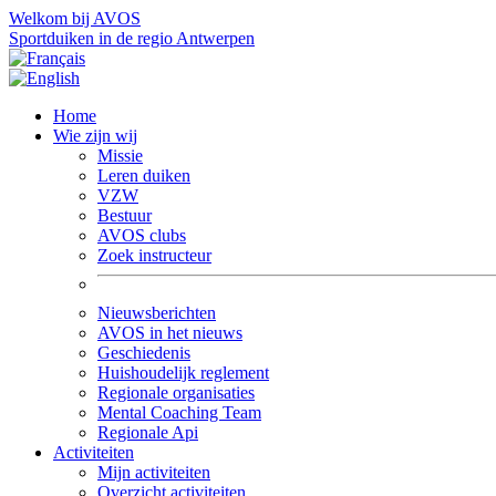
Welkom bij AVOS
Sportduiken in de regio Antwerpen
Home
Wie zijn wij
Missie
Leren duiken
VZW
Bestuur
AVOS clubs
Zoek instructeur
Nieuwsberichten
AVOS in het nieuws
Geschiedenis
Huishoudelijk reglement
Regionale organisaties
Mental Coaching Team
Regionale Api
Activiteiten
Mijn activiteiten
Overzicht activiteiten