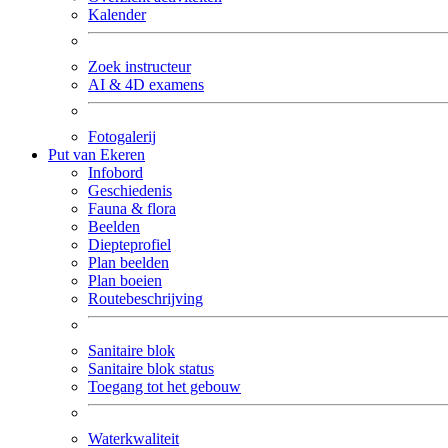
Kalender
Zoek instructeur
AI & 4D examens
Fotogalerij
Put van Ekeren
Infobord
Geschiedenis
Fauna & flora
Beelden
Diepteprofiel
Plan beelden
Plan boeien
Routebeschrijving
Sanitaire blok
Sanitaire blok status
Toegang tot het gebouw
Waterkwaliteit