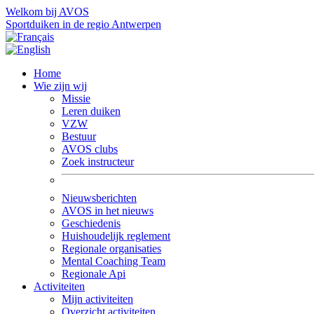
Welkom bij AVOS
Sportduiken in de regio Antwerpen
Home
Wie zijn wij
Missie
Leren duiken
VZW
Bestuur
AVOS clubs
Zoek instructeur
Nieuwsberichten
AVOS in het nieuws
Geschiedenis
Huishoudelijk reglement
Regionale organisaties
Mental Coaching Team
Regionale Api
Activiteiten
Mijn activiteiten
Overzicht activiteiten