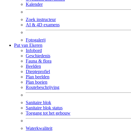
Kalender
Zoek instructeur
AI & 4D examens
Fotogalerij
Put van Ekeren
Infobord
Geschiedenis
Fauna & flora
Beelden
Diepteprofiel
Plan beelden
Plan boeien
Routebeschrijving
Sanitaire blok
Sanitaire blok status
Toegang tot het gebouw
Waterkwaliteit