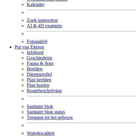
Kalender
Zoek instructeur
AI & 4D examens
Fotogalerij
Put van Ekeren
Infobord
Geschiedenis
Fauna & flora
Beelden
Diepteprofiel
Plan beelden
Plan boeien
Routebeschrijving
Sanitaire blok
Sanitaire blok status
Toegang tot het gebouw
Waterkwaliteit