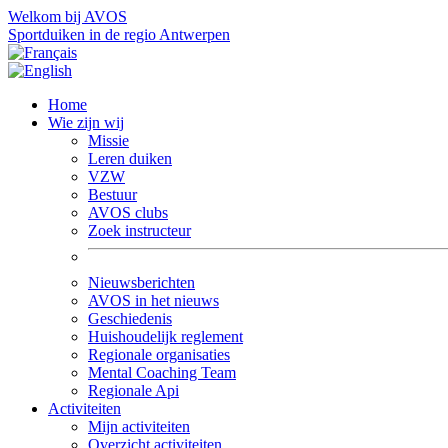
Welkom bij AVOS
Sportduiken in de regio Antwerpen
Home
Wie zijn wij
Missie
Leren duiken
VZW
Bestuur
AVOS clubs
Zoek instructeur
Nieuwsberichten
AVOS in het nieuws
Geschiedenis
Huishoudelijk reglement
Regionale organisaties
Mental Coaching Team
Regionale Api
Activiteiten
Mijn activiteiten
Overzicht activiteiten