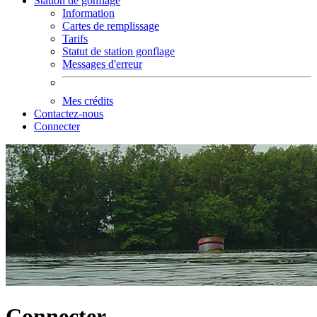
Station de gonflage
Information
Cartes de remplissage
Tarifs
Statut de station gonflage
Messages d'erreur
Mes crédits
Contactez-nous
Connecter
Connecter