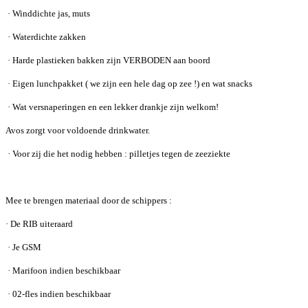
·
Winddichte jas, muts
·
Waterdichte zakken
·
Harde plastieken bakken zijn VERBODEN aan boord
·
Eigen lunchpakket ( we zijn een hele dag op zee !) en wat snacks
·
Wat versnaperingen en een lekker drankje zijn welkom!
Avos zorgt voor voldoende drinkwater.
·
Voor zij die het nodig hebben : pilletjes tegen de zeeziekte
Mee te brengen materiaal door de schippers :
·
De RIB uiteraard
·
Je GSM
·
Marifoon indien beschikbaar
·
02-fles indien beschikbaar