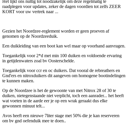
Het lijkt ons nuttig tot noodzakelijk om deze regelmatig te
raadplegen voor updates, zeker de dagen voordien tot zelfs ZEER
KORT voor uw vertrek naar ...
Gezien het Noordzee-reglement worden er geen proeven af
genomen op de Noordzeeduik.
Een duikleiding van een boot kan wel maar op voorhand aanvragen.
Toegankelijk voor 2*d met min 100 duiken en voldoende ervaring
in getijdenwaters zoal bv Oosterschelde.
Toegankelijk voor ccr en oc duikers. Dat vooral de rebreathers en
Gnd'ers en nitroxduikers dit aangeven om homogene bootindelingen
te kunnen maken.
Op de Noordzee is het de gewoonte van met Nitrox 28 of 30 te
duiken, nietegenstaande niet verplicht, toch een aanrader... het heeft
wat voeten in de aarde eer je op een wrak geraakt dus elke
gewonnen minuut telt...
Avos heeft een nieuwe 7liter stage met 50% die je kan reserveren
om bv gnd oefenduik mee te doen..