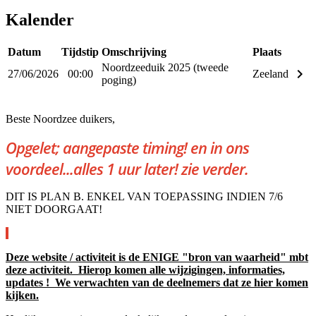
Kalender
Datum
Tijdstip
Omschrijving
Plaats
Noordzeeduik 2025 (tweede
keyboard_arrow_right
27/06/2026
00:00
Zeeland
poging)
Beste Noordzee duikers,
Opgelet; aangepaste timing! en in ons
voordeel...alles 1 uur later! zie verder.
DIT IS PLAN B. ENKEL VAN TOEPASSING INDIEN 7/6
NIET DOORGAAT!
Deze website / activiteit is de ENIGE "bron van waarheid" mbt
deze activiteit. Hierop komen alle wijzigingen, informaties,
updates ! We verwachten van de deelnemers dat ze hier komen
kijken.