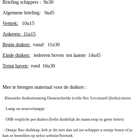
Briefing schippers : 9u30
Algemene briefing: 9u45
Vertrek:
10u15
Ankeren: 11u15
Begin duiken:
vanaf 11u30
Einde duiken:
iedereen boven ten laatste 14u45
Terug haven:
rond 16u30
Mee te brengen materiaal voor de duikers :
·
Klassieke duikuitrusting Oosterschelde (volle fles !) evntueel (liefst) nitrox
·
Lamp en reservelampje
·
OSB verplicht per duiker (liefst duidelijk de naam erop in grote letter)
- Oranje fluo duikkap, heb je dit niet dan zal uw schipper u eentje lenen of je
kan ze bestellen op nelos website/boetiek.